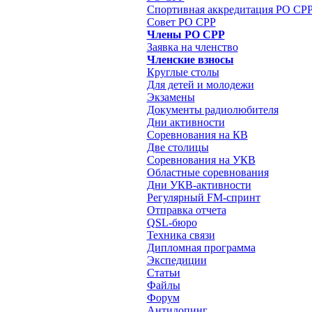
Спортивная аккредитация РО СР
Совет РО СРР
Члены РО СРР
Заявка на членство
Членские взносы
Круглые столы
Для детей и молодежи
Экзамены
Документы радиолюбителя
Дни активности
Соревнования на КВ
Две столицы
Соревнования на УКВ
Областные соревнования
Дни УКВ-активности
Регулярный FM-спринт
Отправка отчета
QSL-бюро
Техника связи
Дипломная программа
Экспедиции
Статьи
Файлы
Форум
Антидопинг