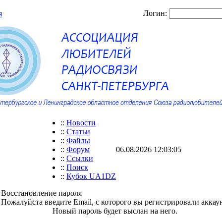
Логин:
я
::
Новости
::
Статьи
::
Файлы
::
Форум
06.08.2026 12:03:05
::
Ссылки
::
Поиск
::
Кубок UA1DZ
Восстановление пароля
Пожалуйста введите Email, с которого вы регистрировали аккаун
Новый пароль будет выслан на него.